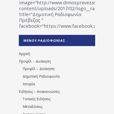
image="http://www.dimosprevezas.gr/wp-
content/uploads/2017/02/logo__radiofonias
title="Δημοτική Ραδιοφωνία
Πρέβεζας "
facebook="https://www.facebook.co
%CE%A1%CE%B1%CE%B4%CE%B9%CE%BF%
%CE%A0%CF%81%CE%AD%CE%B2%CE%B5%
ΜΕΝΟΥ ΡΑΔΙΟΦΩΝΙΑΣ
1531194763766854/" artist="" ]
Αρχική
Προφίλ – Διοίκηση
Προφίλ – Διοίκηση
Δημοτική Ραδιοφωνία
Ιστορία
Ειδήσεις – Ανακοινώσεις
Τοπικές Ειδήσεις
Μεταδόσεις