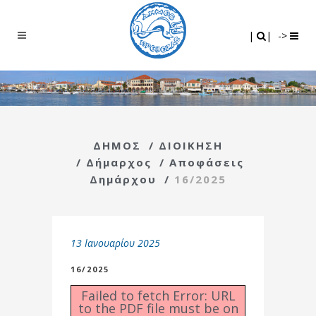
Search
|
|
|
|
->
ΔΗΜΟΣ
/
ΔΙΟΙΚΗΣΗ
/
Δήμαρχος
/
Αποφάσεις
Δημάρχου
/
16/2025
13 Ιανουαρίου 2025
16/2025
Failed to fetch Error: URL
to the PDF file must be on