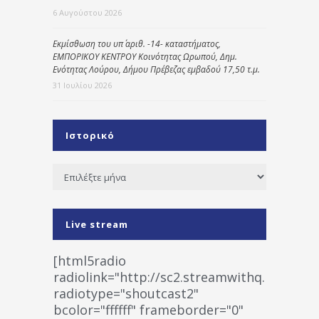
6 Αυγούστου 2026
Εκμίσθωση του υπ΄ αριθ. -14- καταστήματος,
ΕΜΠΟΡΙΚΟΥ ΚΕΝΤΡΟΥ Κοινότητας Ωρωπού, Δημ.
Ενότητας Λούρου, Δήμου Πρέβεζας εμβαδού 17,50 τ.μ.
31 Ιουλίου 2026
Ιστορικό
Ιστορικό
Live stream
[html5radio
radiolink="http://sc2.streamwithq.com:802
radiotype="shoutcast2"
bcolor="ffffff" frameborder="0"