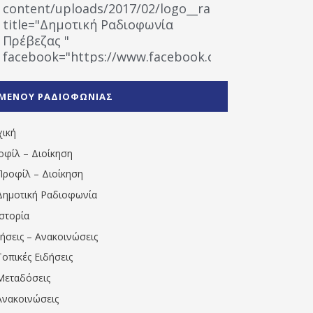
content/uploads/2017/02/logo__radiofonias.jpg"
title="Δημοτική Ραδιοφωνία
Πρέβεζας "
facebook="https://www.facebook.com/%CE%9
%CE%A1%CE%B1%CE%B4%CE%B9%CE%BF%CF%86
%CE%A0%CF%81%CE%AD%CE%B2%CE%B5%CE%B6%
ΜΕΝΟΥ ΡΑΔΙΟΦΩΝΙΑΣ
1531194763766854/" artist="" ]
χική
οφίλ – Διοίκηση
Προφίλ – Διοίκηση
Δημοτική Ραδιοφωνία
Ιστορία
δήσεις – Ανακοινώσεις
Τοπικές Ειδήσεις
Μεταδόσεις
Ανακοινώσεις