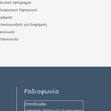
αλυτικό πρόγραμμα
διοφωνικοί Παραγωγοί
αφήμιση
Επικοινωνήστε για διαφήμιση
ικοινωνία
Επικοινωνία
Ραδιοφωνία
[html5radio
radiolink="https://sc2.streamwi