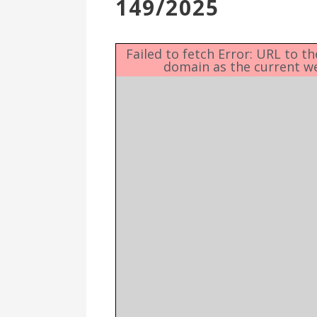
149/2025
Επιτροπή
Δημοτικές
Ενότητες
Failed to fetch Error: URL to t
domain as the current w
Αθλητικές
Υποδομές
Αθλητικές
Εκδηλώσεις