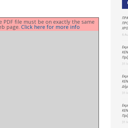
Καθαριότητα και
περιβάλλον
Δημοτική
ΠΡΑ
he PDF file must be on exactly the same
αστυνομία
ΠΡΟ
eb page.
Click here for more info
ΧΡΟ
Γραφείο εσόδων
6 Α
Παιδικοί σταθμοί
Εκμ
ΚΕΝ
Πολιτική
Πρέ
προστασία
31 
Εκμ
ΚΕΝ
Δήμ
31 
Εκμ
ΚΕΝ
Πρέ
31 