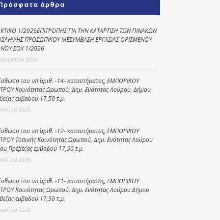
Πρόσφατα άρθρα
Κοινωνικό
παντοπωλείο
ΚΤΙΚΟ 1/2026ΕΠΙΤΡΟΠΗΣ ΓΙΑ ΤΗΝ ΚΑΤΑΡΤΙΣΗ ΤΩΝ ΠΙΝΑΚΩΝ
ΣΛΗΨΗΣ ΠΡΟΣΩΠΙΚΟΥ ΜΕΣΥΜΒΑΣΗ ΕΡΓΑΣΙΑΣ ΟΡΙΣΜΕΝΟΥ
Kοινωνικό
ΝΟΥ ΣΟΧ 1/2026
φαρμακείο
υγούστου 2026
Πρόγραμμα
“Βοήθεια στο σπίτι”
ίσθωση του υπ΄ αριθ. -14- καταστήματος, ΕΜΠΟΡΙΚΟΥ
ΤΡΟΥ Κοινότητας Ωρωπού, Δημ. Ενότητας Λούρου, Δήμου
Κέντρο Ημερήσιας
βεζας εμβαδού 17,50 τ.μ.
Φροντίδας
Ιουλίου 2026
Ηλικιωμένων
(Κ.Η.Φ.Η.) Πρέβεζας
ίσθωση του υπ΄ αριθ. -12- καταστήματος, ΕΜΠΟΡΙΚΟΥ
ΤΡΟΥ Τοπικής Κοινότητας Ωρωπού, Δημ. Ενότητας Λούρου
ου Πρέβεζας εμβαδού 17,50 τ.μ.
Ιουλίου 2026
ίσθωση του υπ΄ αριθ. -11- καταστήματος, ΕΜΠΟΡΙΚΟΥ
ΤΡΟΥ Κοινότητας Ωρωπού, Δημ. Ενότητας Λούρου Δήμου
βεζας εμβαδού 17,50 τ.μ.
Ιουλίου 2026