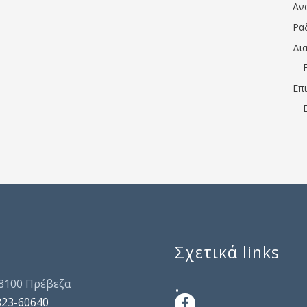
Αν
Ρα
Δι
Επ
Σχετικά links
.
48100 Πρέβεζα
823-60640