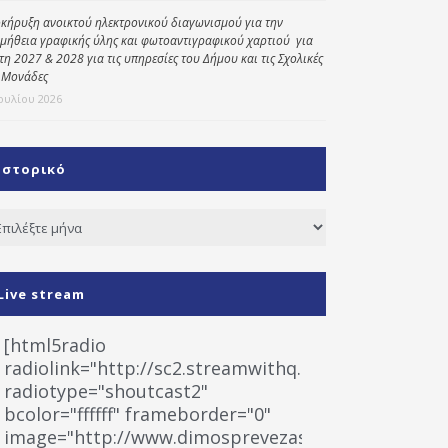
κήρυξη ανοικτού ηλεκτρονικού διαγωνισμού για την
μήθεια γραφικής ύλης και φωτοαντιγραφικού χαρτιού για
έτη 2027 & 2028 για τις υπηρεσίες του Δήμου και τις Σχολικές
 Μονάδες
Ιουλίου 2026
Ιστορικό
τορικό
Live stream
[html5radio
radiolink="http://sc2.streamwithq.com:8028/stream
radiotype="shoutcast2"
bcolor="ffffff" frameborder="0"
image="http://www.dimosprevezas.gr/wp-