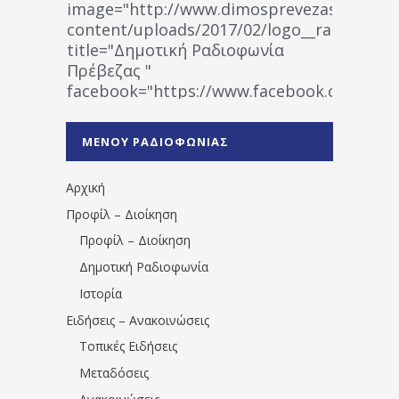
image="http://www.dimosprevezas.gr/wp-
content/uploads/2017/02/logo__radiofonias
title="Δημοτική Ραδιοφωνία
Πρέβεζας "
facebook="https://www.facebook.co
%CE%A1%CE%B1%CE%B4%CE%B9%CE%BF%
%CE%A0%CF%81%CE%AD%CE%B2%CE%B5%
ΜΕΝΟΥ ΡΑΔΙΟΦΩΝΙΑΣ
1531194763766854/" artist="" ]
Αρχική
Προφίλ – Διοίκηση
Προφίλ – Διοίκηση
Δημοτική Ραδιοφωνία
Ιστορία
Ειδήσεις – Ανακοινώσεις
Τοπικές Ειδήσεις
Μεταδόσεις