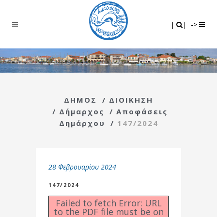
Search
|
|
|
|
->
ΔΗΜΟΣ
/
ΔΙΟΙΚΗΣΗ
/
Δήμαρχος
/
Αποφάσεις
Δημάρχου
/
147/2024
28 Φεβρουαρίου 2024
147/2024
Failed to fetch Error: URL
to the PDF file must be on