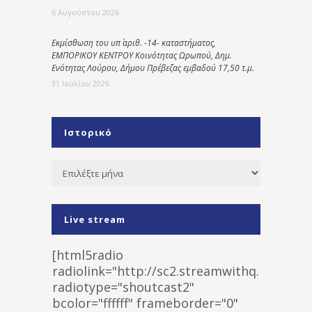
6 Αυγούστου 2026
Εκμίσθωση του υπ΄ αριθ. -14- καταστήματος,
ΕΜΠΟΡΙΚΟΥ ΚΕΝΤΡΟΥ Κοινότητας Ωρωπού, Δημ.
Ενότητας Λούρου, Δήμου Πρέβεζας εμβαδού 17,50 τ.μ.
31 Ιουλίου 2026
Ιστορικό
Ιστορικό
Live stream
[html5radio
radiolink="http://sc2.streamwithq.com:802
radiotype="shoutcast2"
bcolor="ffffff" frameborder="0"