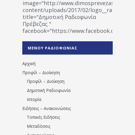
image="http://www.dimosprevezas.gr/wp-
content/uploads/2017/02/logo__radiofonias
title="Δημοτική Ραδιοφωνία
Πρέβεζας "
facebook="https://www.facebook.co
%CE%A1%CE%B1%CE%B4%CE%B9%CE%BF%
%CE%A0%CF%81%CE%AD%CE%B2%CE%B5%
ΜΕΝΟΥ ΡΑΔΙΟΦΩΝΙΑΣ
1531194763766854/" artist="" ]
Αρχική
Προφίλ – Διοίκηση
Προφίλ – Διοίκηση
Δημοτική Ραδιοφωνία
Ιστορία
Ειδήσεις – Ανακοινώσεις
Τοπικές Ειδήσεις
Μεταδόσεις