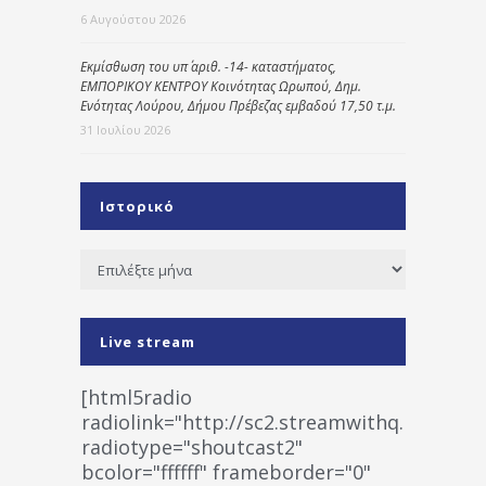
6 Αυγούστου 2026
Εκμίσθωση του υπ΄ αριθ. -14- καταστήματος,
ΕΜΠΟΡΙΚΟΥ ΚΕΝΤΡΟΥ Κοινότητας Ωρωπού, Δημ.
Ενότητας Λούρου, Δήμου Πρέβεζας εμβαδού 17,50 τ.μ.
31 Ιουλίου 2026
Ιστορικό
Ιστορικό
Live stream
[html5radio
radiolink="http://sc2.streamwithq.com:802
radiotype="shoutcast2"
bcolor="ffffff" frameborder="0"