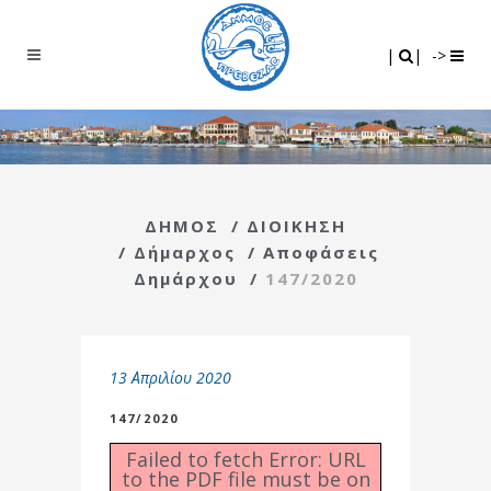
Search
|
|
|
|
->
ΔΗΜΟΣ
/
ΔΙΟΙΚΗΣΗ
/
Δήμαρχος
/
Αποφάσεις
Δημάρχου
/
147/2020
13 Απριλίου 2020
147/2020
Failed to fetch Error: URL
to the PDF file must be on