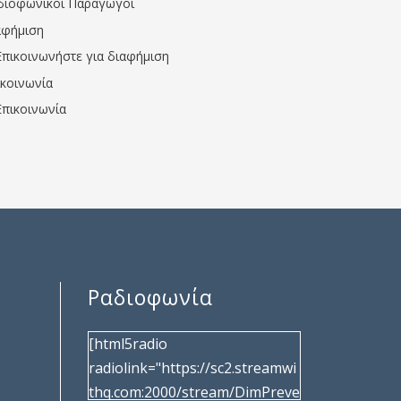
διοφωνικοί Παραγωγοί
αφήμιση
Επικοινωνήστε για διαφήμιση
ικοινωνία
Επικοινωνία
Ραδιοφωνία
[html5radio
radiolink="https://sc2.streamwi
thq.com:2000/stream/DimPreve