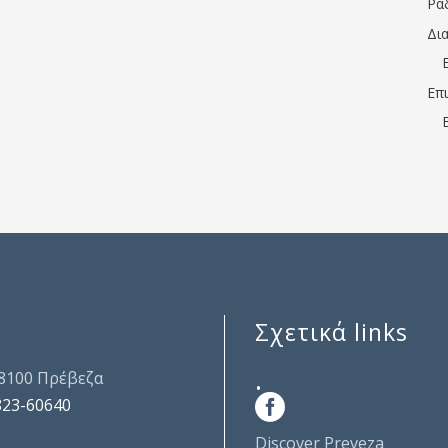
Ρα
Δι
Επ
Σχετικά links
.
48100 Πρέβεζα
823-60640
Discover Preveza