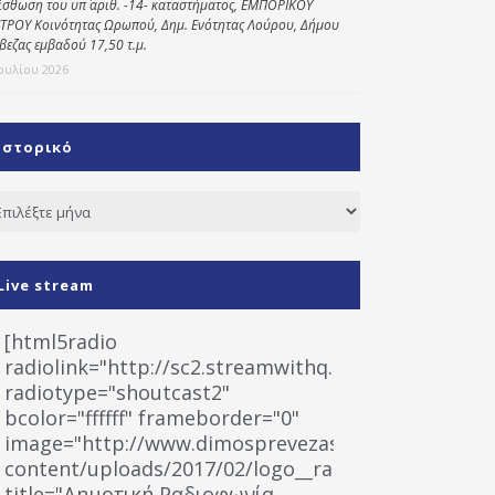
ίσθωση του υπ΄ αριθ. -14- καταστήματος, ΕΜΠΟΡΙΚΟΥ
ΤΡΟΥ Κοινότητας Ωρωπού, Δημ. Ενότητας Λούρου, Δήμου
βεζας εμβαδού 17,50 τ.μ.
Ιουλίου 2026
Ιστορικό
τορικό
Live stream
[html5radio
radiolink="http://sc2.streamwithq.com:8028/stream
radiotype="shoutcast2"
bcolor="ffffff" frameborder="0"
image="http://www.dimosprevezas.gr/wp-
content/uploads/2017/02/logo__radiofonias.jpg"
title="Δημοτική Ραδιοφωνία