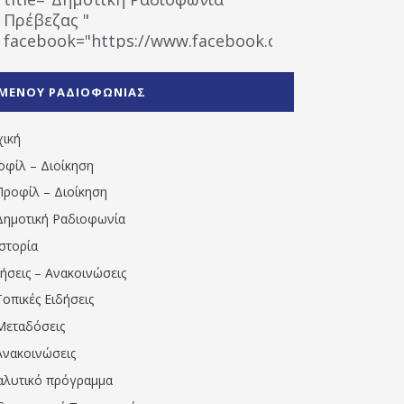
Πρέβεζας "
facebook="https://www.facebook.com/%CE%9
%CE%A1%CE%B1%CE%B4%CE%B9%CE%BF%CF%86
%CE%A0%CF%81%CE%AD%CE%B2%CE%B5%CE%B6%
ΜΕΝΟΥ ΡΑΔΙΟΦΩΝΙΑΣ
1531194763766854/" artist="" ]
χική
οφίλ – Διοίκηση
Προφίλ – Διοίκηση
Δημοτική Ραδιοφωνία
Ιστορία
δήσεις – Ανακοινώσεις
Τοπικές Ειδήσεις
Μεταδόσεις
Ανακοινώσεις
αλυτικό πρόγραμμα