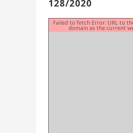
128/2020
Επιτροπή
Δημοτικές
Ενότητες
Failed to fetch Error: URL to t
domain as the current w
Αθλητικές
Υποδομές
Αθλητικές
Εκδηλώσεις