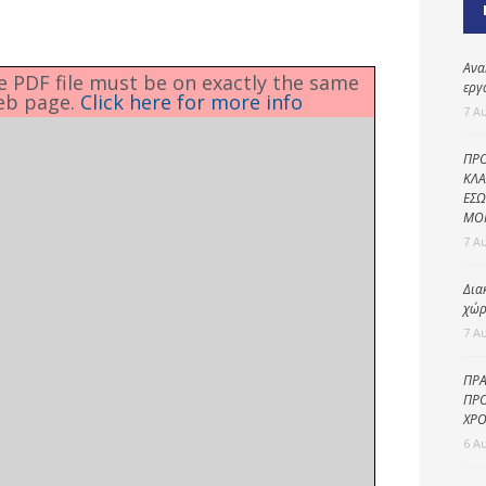
Καθαριότητα και
περιβάλλον
Δημοτική
Ανα
he PDF file must be on exactly the same
αστυνομία
εργ
eb page.
Click here for more info
7 Α
Γραφείο εσόδων
ΠΡΟ
Παιδικοί σταθμοί
ΚΛΑ
ΕΣΩ
Πολιτική
ΜΟ
προστασία
7 Α
Δια
χώρ
7 Α
ΠΡΑ
ΠΡΟ
ΧΡΟ
6 Α