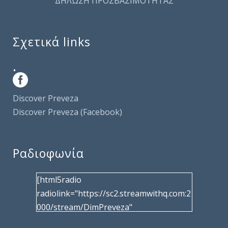
ΔΗΛΩΣΗ ΠΡΟΣΒΑΣΙΜΟΤΗΤΑΣ
Σχετικά links
.
Discover Preveza
Discover Preveza (Facebook)
Ραδιοφωνία
[html5radio
radiolink="https://sc2.streamwithq.com:2
000/stream/DimPreveza"
radiotype="shoutcast2" bcolor="40566d"