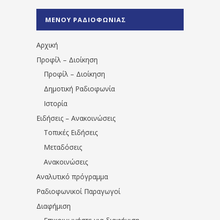
%CE%A1%CE%B1%CE%B4%CE%B9%CE%BF%
%CE%A0%CF%81%CE%AD%CE%B2%CE%B5%
ΜΕΝΟΥ ΡΑΔΙΟΦΩΝΙΑΣ
1531194763766854/" artist="" ]
Αρχική
Προφίλ – Διοίκηση
Προφίλ – Διοίκηση
Δημοτική Ραδιοφωνία
Ιστορία
Ειδήσεις – Ανακοινώσεις
Τοπικές Ειδήσεις
Μεταδόσεις
Ανακοινώσεις
Αναλυτικό πρόγραμμα
Ραδιοφωνικοί Παραγωγοί
Διαφήμιση