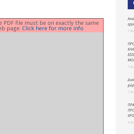
Καθαριότητα και
περιβάλλον
Δημοτική
Ανα
he PDF file must be on exactly the same
αστυνομία
εργ
eb page.
Click here for more info
7 Α
Γραφείο εσόδων
ΠΡΟ
Παιδικοί σταθμοί
ΚΛΑ
ΕΣΩ
Πολιτική
ΜΟ
προστασία
7 Α
Δια
χώρ
7 Α
ΠΡΑ
ΠΡΟ
ΧΡΟ
6 Α