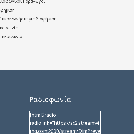
διοφωνικοί Παραγωγοί
αφήμιση
Επικοινωνήστε για διαφήμιση
ικοινωνία
Επικοινωνία
Ραδιοφωνία
[html5radio
radiolink="https://sc2.streamwi
thq.com:2000/stream/DimPreve