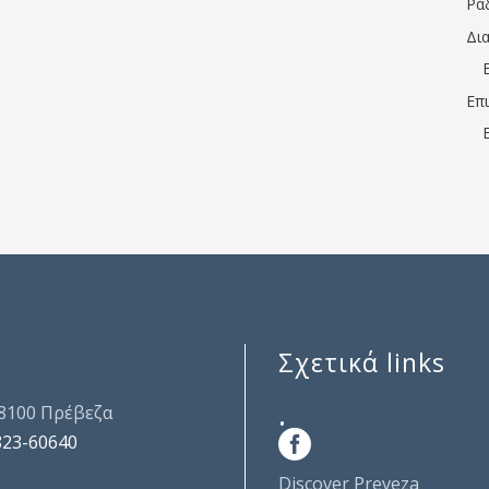
Ρα
Δι
Επ
Σχετικά links
.
48100 Πρέβεζα
823-60640
Discover Preveza