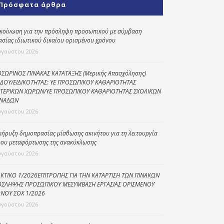
Πρόσφατα άρθρα
Κοινωνικό
παντοπωλείο
κοίνωση για την πρόσληψη προσωπικού με σύμβαση
ασίας ιδιωτικού δικαίου ορισμένου χρόνου
Kοινωνικό
φαρμακείο
υγούστου 2026
Πρόγραμμα
ΣΩΡΙΝΟΣ ΠΙΝΑΚΑΣ ΚΑΤΑΤΑΞΗΣ (Μερικής Απασχόλησης)
“Βοήθεια στο σπίτι”
ΔΟΥ/ΕΙΔΙΚΟΤΗΤΑΣ: ΥΕ ΠΡΟΣΩΠΙΚΟΥ ΚΑΘΑΡΙΟΤΗΤΑΣ
ΤΕΡΙΚΩΝ ΧΩΡΩΝ/ΥΕ ΠΡΟΣΩΠΙΚΟΥ ΚΑΘΑΡΙΟΤΗΤΑΣ ΣΧΟΛΙΚΩΝ
Κέντρο Ημερήσιας
ΝΑΔΩΝ
Φροντίδας
υγούστου 2026
Ηλικιωμένων
(Κ.Η.Φ.Η.) Πρέβεζας
κήρυξη δημοπρασίας μίσθωσης ακινήτου για τη λειτουργία
ου μεταφόρτωσης της ανακύκλωσης
υγούστου 2026
ΚΤΙΚΟ 1/2026ΕΠΙΤΡΟΠΗΣ ΓΙΑ ΤΗΝ ΚΑΤΑΡΤΙΣΗ ΤΩΝ ΠΙΝΑΚΩΝ
ΣΛΗΨΗΣ ΠΡΟΣΩΠΙΚΟΥ ΜΕΣΥΜΒΑΣΗ ΕΡΓΑΣΙΑΣ ΟΡΙΣΜΕΝΟΥ
ΝΟΥ ΣΟΧ 1/2026
υγούστου 2026