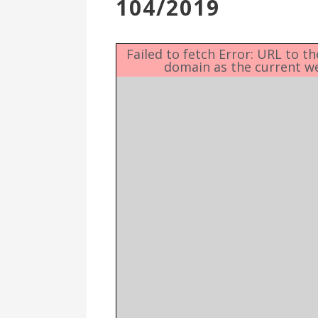
104/2019
Επιτροπή
Δημοτικές
Ενότητες
Failed to fetch Error: URL to t
domain as the current w
Αθλητικές
Υποδομές
Αθλητικές
Εκδηλώσεις