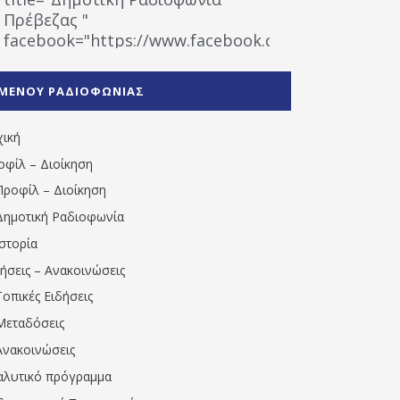
Πρέβεζας "
facebook="https://www.facebook.com/%CE%9
%CE%A1%CE%B1%CE%B4%CE%B9%CE%BF%CF%86
%CE%A0%CF%81%CE%AD%CE%B2%CE%B5%CE%B6%
ΜΕΝΟΥ ΡΑΔΙΟΦΩΝΙΑΣ
1531194763766854/" artist="" ]
χική
οφίλ – Διοίκηση
Προφίλ – Διοίκηση
Δημοτική Ραδιοφωνία
Ιστορία
δήσεις – Ανακοινώσεις
Τοπικές Ειδήσεις
Μεταδόσεις
Ανακοινώσεις
αλυτικό πρόγραμμα