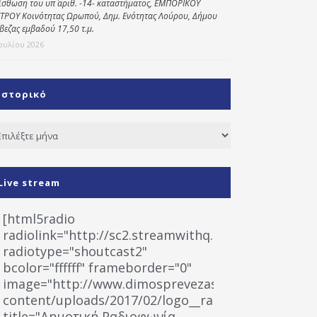
ίσθωση του υπ΄ αριθ. -14- καταστήματος, ΕΜΠΟΡΙΚΟΥ
ΤΡΟΥ Κοινότητας Ωρωπού, Δημ. Ενότητας Λούρου, Δήμου
βεζας εμβαδού 17,50 τ.μ.
Ιουλίου 2026
Ιστορικό
τορικό
Live stream
[html5radio
radiolink="http://sc2.streamwithq.com:8028/stream
radiotype="shoutcast2"
bcolor="ffffff" frameborder="0"
image="http://www.dimosprevezas.gr/wp-
content/uploads/2017/02/logo__radiofonias.jpg"
title="Δημοτική Ραδιοφωνία