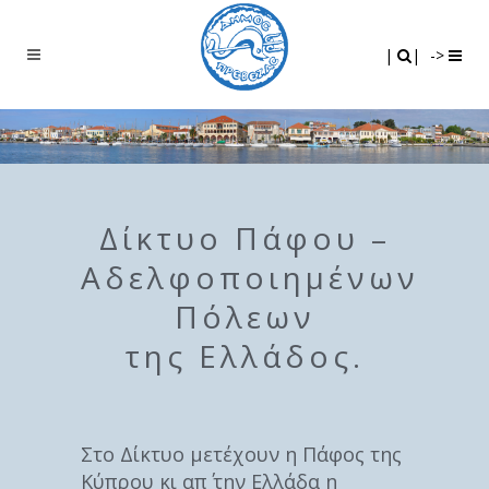
Search
|
|
|
|
->
Δίκτυο Πάφου –
Αδελφοποιημένων
Πόλεων
της Ελλάδος.
Στο Δίκτυο μετέχουν η Πάφος της
Κύπρου κι απ΄ την Ελλάδα η