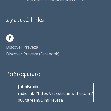
Σχετικά links
.
Discover Preveza
Discover Preveza (Facebook)
Ραδιοφωνία
[html5radio
radiolink="https://sc2.streamwithq.com:2
000/stream/DimPreveza"
radiotype="shoutcast2" bcolor="40566d"